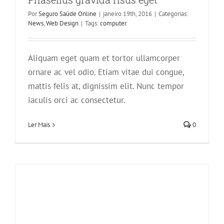
Por
Seguro Saúde Online
|
janeiro 19th, 2016
|
Categorias:
News
,
Web Design
|
Tags:
computer
Aliquam eget quam et tortor ullamcorper
ornare ac vel odio. Etiam vitae dui congue,
Sed placerat velit ante feugiat
mattis felis at, dignissim elit. Nunc tempor
Technology
iaculis orci ac consectetur.
Ler Mais
0