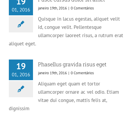
19
janeiro 19th, 2016
|
0 Comentários
01, 2016
Quisque in lacus egestas, aliquet velit
id, congue velit. Pellentesque
ullamcorper laoreet risus, a rutrum erat
aliquet eget.
19
Phasellus gravida risus eget
janeiro 19th, 2016
|
0 Comentários
01, 2016
Aliquam eget quam et tortor
ullamcorper ornare ac vel odio. Etiam
vitae dui congue, mattis felis at,
Aenean consectetur tempor metus, eget
dignissim
ut sapien
Creative
Featured
Trending