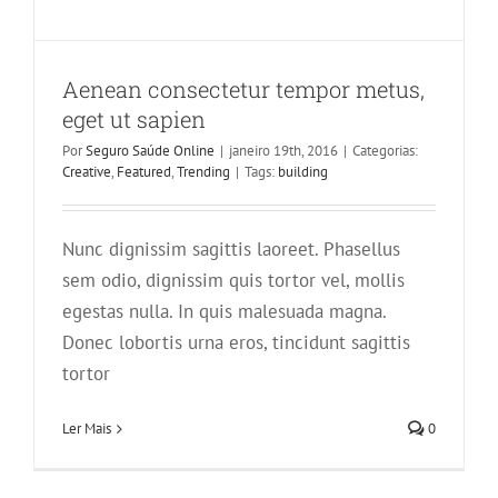
Aenean consectetur tempor metus,
eget ut sapien
Por
Seguro Saúde Online
|
janeiro 19th, 2016
|
Categorias:
Creative
,
Featured
,
Trending
|
Tags:
building
Nunc dignissim sagittis laoreet. Phasellus
sem odio, dignissim quis tortor vel, mollis
egestas nulla. In quis malesuada magna.
Phasellus gravida risus eget
Donec lobortis urna eros, tincidunt sagittis
News
Web Design
tortor
Ler Mais
0