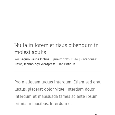
Nulla in lorem et risus bibendum in
molest aculis
Por
Seguro Saúde Online
|
janeiro 19th, 2016
|
Categorias:
News
,
Technology
,
Wordpress
|
Tags:
nature
Proin aliquam luctus interdum. Etiam sed erat
luctus, placerat dolor vitae, interdum dolor.
Integer non ligula libero
Interdum et malesuada fames ac ante ipsum
Creative
Design
Featured
primis in faucibus. Interdum et