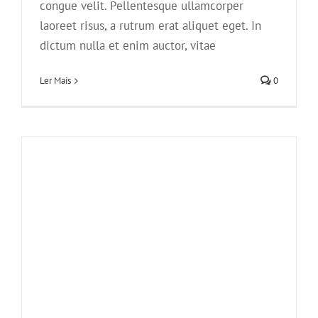
congue velit. Pellentesque ullamcorper
molest aculis
laoreet risus, a rutrum erat aliquet eget. In
News
Technology
Wordpress
dictum nulla et enim auctor, vitae
Ler Mais
0