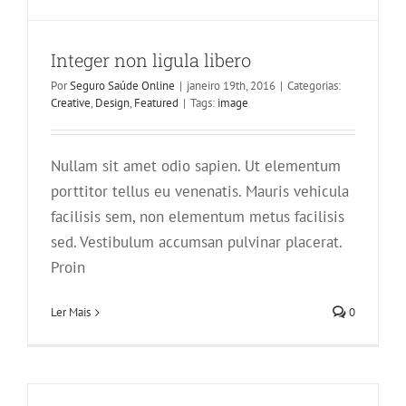
Integer non ligula libero
Por
Seguro Saúde Online
|
janeiro 19th, 2016
|
Categorias:
Creative
,
Design
,
Featured
|
Tags:
image
Nullam sit amet odio sapien. Ut elementum
porttitor tellus eu venenatis. Mauris vehicula
Pellentesque gravida augue orci, non
facilisis sem, non elementum metus facilisis
condim
sed. Vestibulum accumsan pulvinar placerat.
Slider
Proin
Ler Mais
0