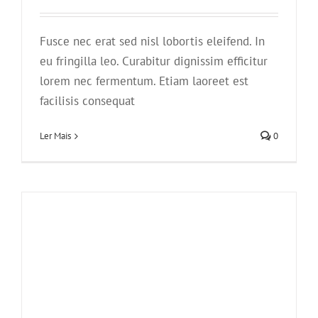
Fusce nec erat sed nisl lobortis eleifend. In
eu fringilla leo. Curabitur dignissim efficitur
Aliquam congue semper metus
lorem nec fermentum. Etiam laoreet est
Creative
Design
facilisis consequat
Ler Mais
0