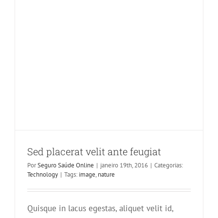
Sed placerat velit ante feugiat
Por
Seguro Saúde Online
|
janeiro 19th, 2016
|
Categorias:
Technology
|
Tags:
image
,
nature
Quisque in lacus egestas, aliquet velit id,
Nulla in lorem et risus bibendum in