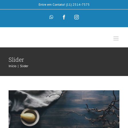
Skip
Entre em Contato! (11) 2514-7575
to
content
WhatsApp
Facebook
Instagram
Pellentesque gravida augue orci, non
Slider
condim
Início
Slider
Slider